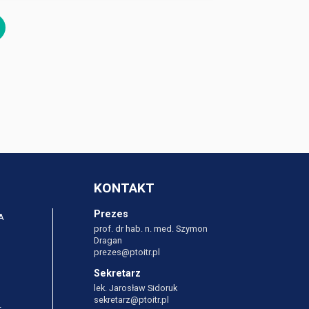
KONTAKT
Prezes
A
prof. dr hab. n. med. Szymon
Dragan
prezes@ptoitr.pl
Sekretarz
lek. Jarosław Sidoruk
sekretarz@ptoitr.pl