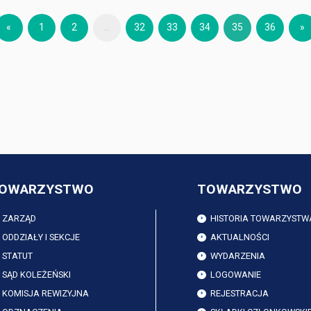
«
1
2
...
32
33
34
35
36
»
OWARZYSTWO
TOWARZYSTWO
ZARZĄD
HISTORIA TOWARZYSTW
ODDZIAŁY I SEKCJE
AKTUALNOŚCI
STATUT
WYDARZENIA
SĄD KOLEŻEŃSKI
LOGOWANIE
KOMISJA REWIZYJNA
REJESTRACJA