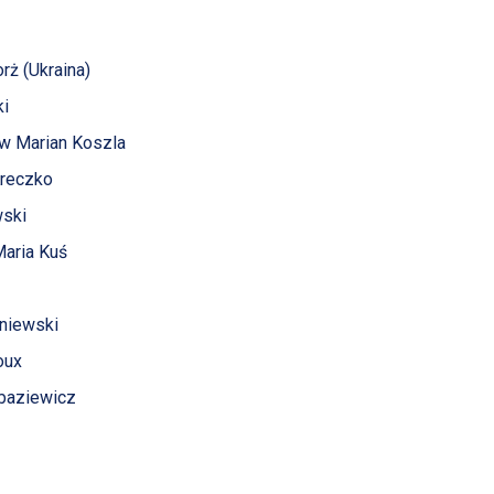
orż (Ukraina)
ki
ław Marian Koszla
Kreczko
wski
Maria Kuś
śniewski
oux
abaziewicz