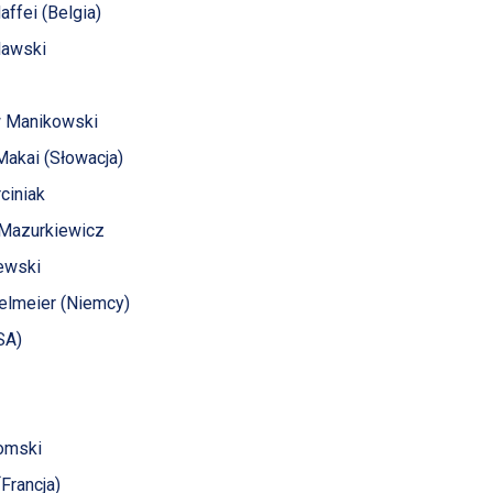
affei (Belgia)
alawski
aw Manikowski
 Makai (Słowacja)
rciniak
w Mazurkiewicz
ewski
telmeier (Niemcy)
SA)
domski
Francja)