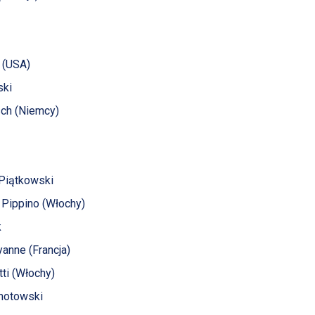
y (USA)
ski
rsch (Niemcy)
 Piątkowski
o Pippino (Włochy)
k
yanne (Francja)
tti (Włochy)
amotowski