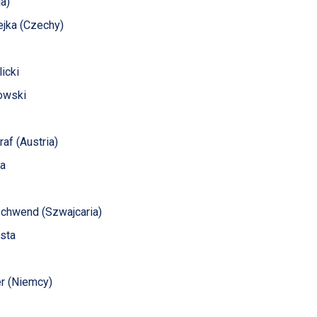
ja)
rejka (Czechy)
licki
bowski
raf (Austria)
ca
Gschwend (Szwajcaria)
usta
er (Niemcy)