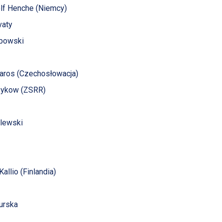
olf Henche (Niemcy)
avaty
ubowski
 Jaros (Czechosłowacja)
azykow (ZSRR)
alewski
Kallio (Finlandia)
purska