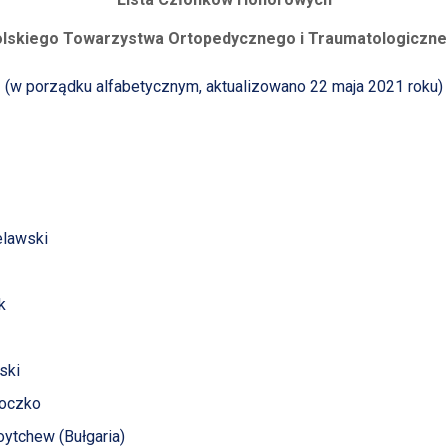
lskiego Towarzystwa Ortopedycznego i Traumatologiczn
(w porządku alfabetycznym,
aktualizowano 22 maja 2021 roku)
elawski
k
ski
łoczko
oytchew (Bułgaria)