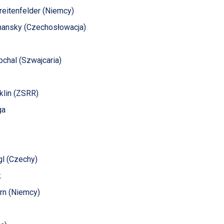
Breitenfelder (Niemcy)
venansky (Czechosłowacja)
pchal (Szwajcaria)
aklin (ZSRR)
ga
gl (Czechy)
k
orn (Niemcy)